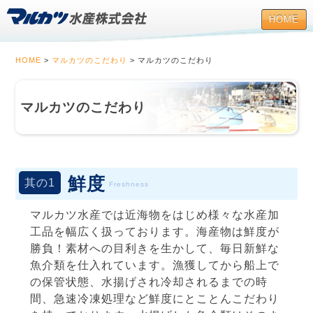
HOME
HOME
>
マルカツのこだわり
> マルカツのこだわり
マルカツのこだわり
鮮度
其の1
Freshness
マルカツ水産では近海物をはじめ様々な水産加
工品を幅広く扱っております。海産物は鮮度が
勝負！素材への目利きを生かして、毎日新鮮な
魚介類を仕入れています。漁獲してから船上で
の保管状態、水揚げされ冷却されるまでの時
間、急速冷凍処理など鮮度にとことんこだわり